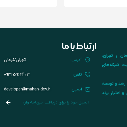
ارتباط با ما
مان
و
تهران
،
آدرس:
تهران/کرمان
یت شبکه‌های
تلفن:
09365962403
ه رشد و توسعه
ایمیل:
developer@mahan-dev.ir
و اعتبار برند