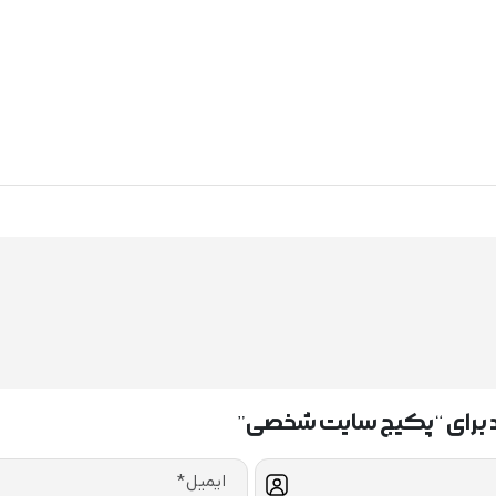
ید برای “پکیج سایت شخصی”
ایمیل
*